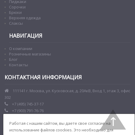
Пиджаки
Сорочки
Брюки
Верхняя одежда
Слаксы
НАВИГАЦИЯ
О компании
Розничные магазины
Блог
Контакты
КОНТАКТНАЯ ИНФОРМАЦИЯ
111141 г. Москва, ул. Кусковская, д. 20АкВ, Вход 1, этаж 3, офис
302
+7 (495) 745-37-17
+7 (903) 791-76-76
fashion@broswil.ru
Работая с нашим сайтом, вы даете свое согласие на
использование файлов coockies. Это необходимо для