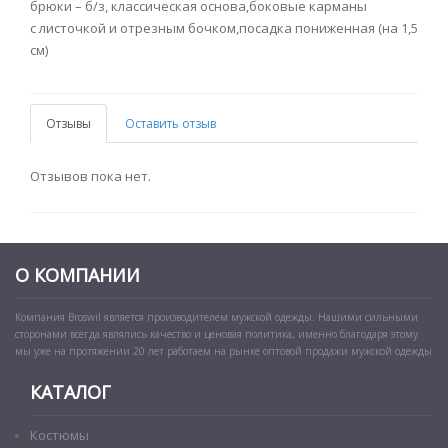
брюки – б/з, классическая основа,боковые карманы
с листочкой и отрезным бочком,посадка пониженная (на 1,5
см)
Отзывы
Оставить отзыв
Отзывов пока нет.
О КОМПАНИИ
Компания Broswil является производителем мужской одежды. Нашими сильными
сторонами всегда являлись качество и ценовая политика, именно благодаря этому
мы уже на протяжении 20 лет работаем на рынке оптовой продажи мужской одежды
КАТАЛОГ
Костюмы