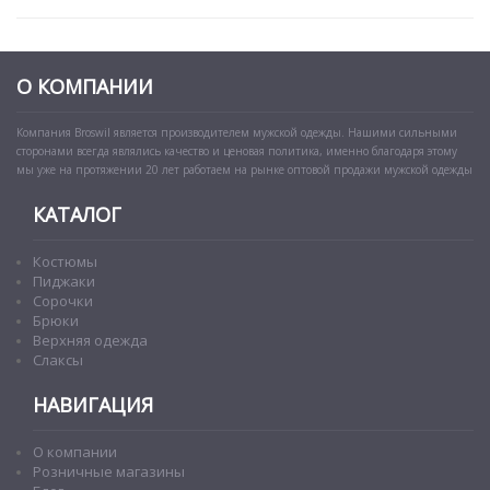
О КОМПАНИИ
Компания Broswil является производителем мужской одежды. Нашими сильными
сторонами всегда являлись качество и ценовая политика, именно благодаря этому
мы уже на протяжении 20 лет работаем на рынке оптовой продажи мужской одежды
КАТАЛОГ
Костюмы
Пиджаки
Сорочки
Брюки
Верхняя одежда
Слаксы
НАВИГАЦИЯ
О компании
Розничные магазины