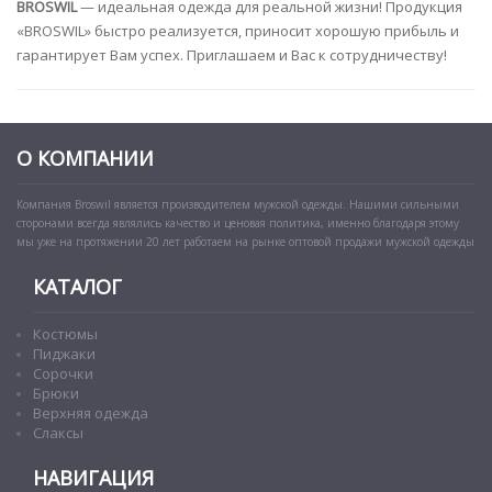
BROSWIL
— идеальная одежда для реальной жизни! Продукция
«BROSWIL» быстро реализуется, приносит хорошую прибыль и
гарантирует Вам успех. Приглашаем и Вас к сотрудничеству!
О КОМПАНИИ
Компания Broswil является производителем мужской одежды. Нашими сильными
сторонами всегда являлись качество и ценовая политика, именно благодаря этому
мы уже на протяжении 20 лет работаем на рынке оптовой продажи мужской одежды
КАТАЛОГ
Костюмы
Пиджаки
Сорочки
Брюки
Верхняя одежда
Слаксы
НАВИГАЦИЯ