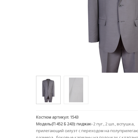
Костюм артикул: 1543
Модель(П 452 Б 243): пиджак-
2 пуг., 2 шл., вспушка,
прилегающий силуэт с переходом на полуприлегаю
размера , боковые карманы на полочках с клапано