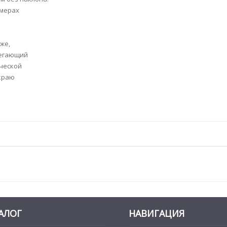
змерах
же,
легающий
ической
 краю
АЛОГ
НАВИГАЦИЯ