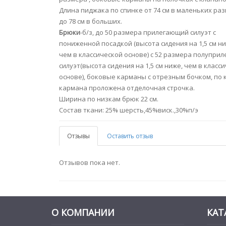
Длина пиджака по спинке от 74 см в маленьких ра
до 78 см в больших.
Брюки
-б/з, до 50 размера прилегающий силуэт с
пониженной посадкой (высота сидения на 1,5 см ни
чем в классической основе) с 52 размера полупри
силуэт(высота сидения на 1,5 см ниже, чем в класс
основе), боковые карманы с отрезным бочком, по
кармана проложена отделочная строчка.
Ширина по низкам брюк 22 см.
Состав ткани: 25% шерсть,45%виск.,30%п/э
Отзывы
Оставить отзыв
Отзывов пока нет.
О КОМПАНИИ
КАТ