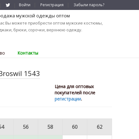
Войти
Регистрация
Забыли пароль?
одажа мужской одежды оптом
нас Вы можете приобрести оптом мужские костюмы,
джаки, брюки, сорочки, верхнюю одежду.
во
Контакты
roswil 1543
Цена для оптовых
покупателей после
регистрации
.
54
56
58
60
62