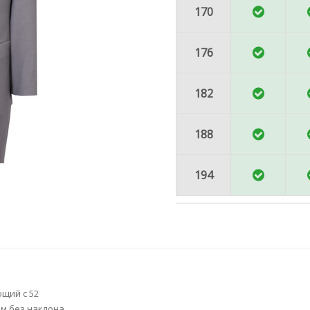
170
176
182
188
194
щий с 52
м без наклона.