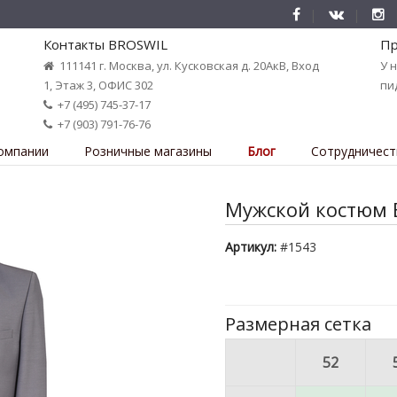
Контакты BROSWIL
Пр
111141 г. Москва, ул. Кусковская д. 20АкВ, Вход
У 
1, Этаж 3, ОФИС 302
пи
+7 (495) 745-37-17
+7 (903) 791-76-76
омпании
Розничные магазины
Блог
Сотрудничест
Мужской костюм B
Артикул:
#1543
Размерная сетка
52